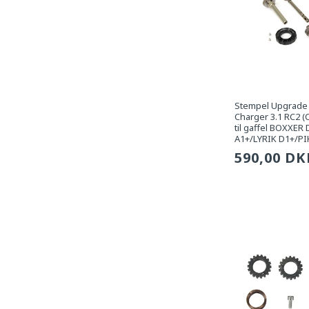
Stempel Upgrade
Charger 3.1 RC2 (Ch
til gaffel BOXXER
A1+/LYRIK D1+/PI
Sædvanli
590,00 DK
pris