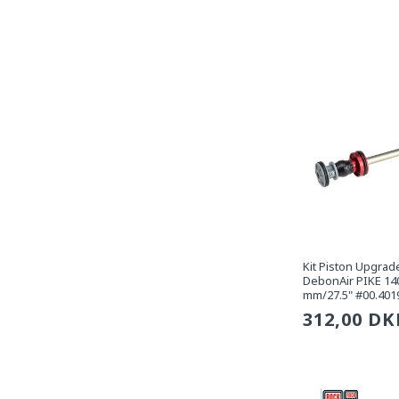
pris
Kit Piston Upgr
DebonAir PIKE 14
mm/27.5" #00.401
Sædvanli
312,00 DK
pris