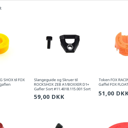
R
 SHOX til FOX
Slangeguide og Skruer til
Token FOX RACIN
gaflen
ROCKSHOX ZEB A1/BOXXER D1+
Gaffel FOX FLOAT
Gafler Sort #11.4018.115.001 Sort
g
Sædvanli
51,00 DK
Sædvanlig
59,00 DKK
pris
pris