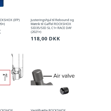
OCKSHOX (IFP)
Justeringshjul til Rebound og
20+)
Møtrik til Gaffel ROCKSHOX
SID35/SID SL C1+ RACE DAY
g
K
(2021+)
Sædvanlig
118,00 DKK
pris
ROCKSHOX
Ventilhætte ROCKSHOX