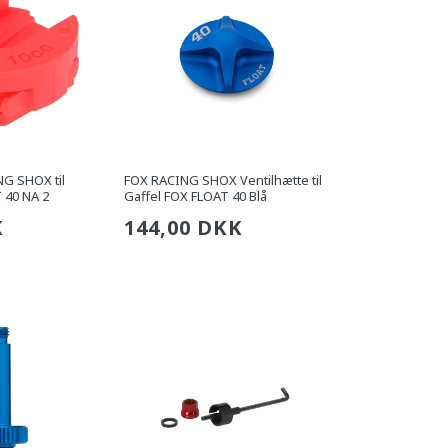
G SHOX til
FOX RACING SHOX Ventilhætte til
 40 NA 2
Gaffel FOX FLOAT 40 Blå
g
K
Sædvanlig
144,00 DKK
pris