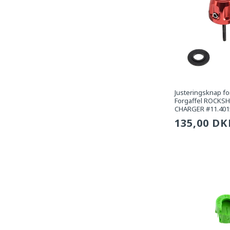
Justeringsknap for
Forgaffel ROCKS
CHARGER #11.4015
Sædvanli
135,00 DK
pris