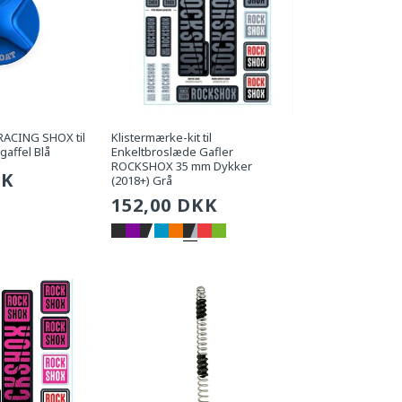
RACING SHOX til
Klistermærke-kit til
gaffel Blå
Enkeltbroslæde Gafler
ROCKSHOX 35 mm Dykker
g
KK
(2018+) Grå
Sædvanlig
152,00 DKK
pris