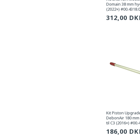
Domain 38 mm hyd
(2022+) #00.4318.
Sædvanli
312,00 DK
pris
Kit Piston Upgr
DebonAir 180 mm 
til C3 (2016+) #00
Sædvanli
186,00 DK