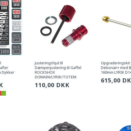
l
Justeringshjul til
Opgraderingski
afler
Dæmperjustering til Gaffel
Debonair+ med B
 Dykker
ROCKSHOX
160mm LYRIK D1+
DOMAIN/LYRIK/TOTEM
Sædvanli
615,00 D
g
K
Sædvanlig
110,00 DKK
pris
pris