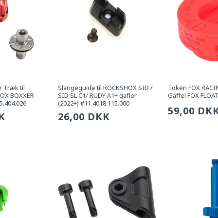
 Træk til
Slangeguide til ROCKSHOX SID /
Token FOX RACIN
HOX BOXXER
SID SL C1/ RUDY A1+ gafler
Gaffel FOX FLOAT
.404.026
(2022+) #11.4018.115.000
Sædvanli
59,00 DK
g
K
Sædvanlig
26,00 DKK
pris
pris