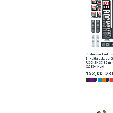
Klistermærke-kit ti
Enkeltbroslæde G
ROCKSHOX 35 mm
(2018+) Hvid
Sædvanli
152,00 DK
pris