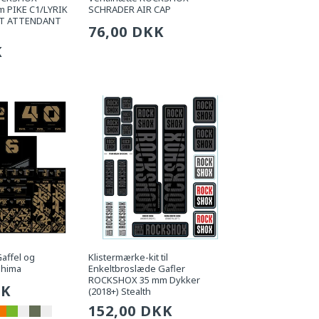
 PIKE C1/LYRIK
SCHRADER AIR CAP
HT ATTENDANT
Sædvanlig
76,00 DKK
g
K
pris
Gaffel og
Klistermærke-kit til
shima
Enkeltbroslæde Gafler
ROCKSHOX 35 mm Dykker
g
KK
(2018+) Stealth
Sædvanlig
152,00 DKK