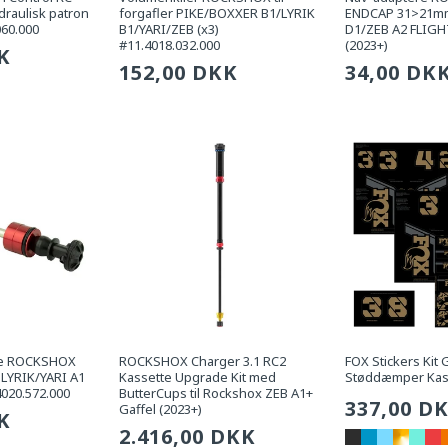
raulisk patron
forgafler PIKE/BOXXER B1/LYRIK
ENDCAP 31>21mm
060.000
B1/YARI/ZEB (x3)
D1/ZEB A2 FLIG
#11.4018.032.000
(2023+)
g
K
Sædvanlig
152,00 DKK
Sædvanli
34,00 DK
pris
pris
ade ROCKSHOX
ROCKSHOX Charger 3.1 RC2
FOX Stickers Kit 
LYRIK/YARI A1
Kassette Upgrade Kit med
Støddæmper Ka
.4020.572.000
ButterCups til Rockshox ZEB A1+
Sædvanli
337,00 D
Gaffel (2023+)
g
K
Sædvanlig
2.416,00 DKK
pris