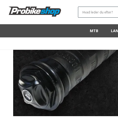
OG GÅ
VIDERE TIL
Hvad leder du efter?
INDHOLDET
MTB
LAN