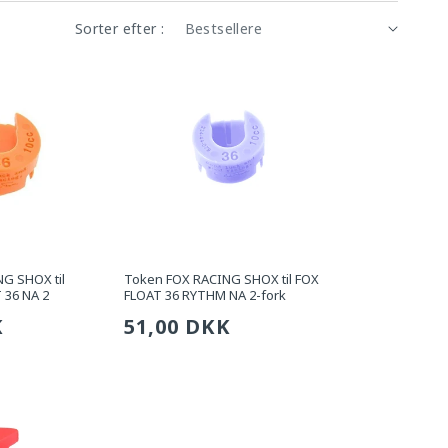
Sorter efter :
G SHOX til
Token FOX RACING SHOX til FOX
 36 NA 2
FLOAT 36 RYTHM NA 2-fork
g
K
Sædvanlig
51,00 DKK
pris