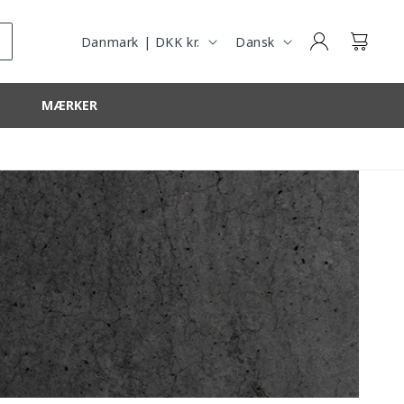
R
R
Log
E
O
Kurv
Danmark | DKK kr.
Dansk
ind
G
G
I
MÆRKER
O
N