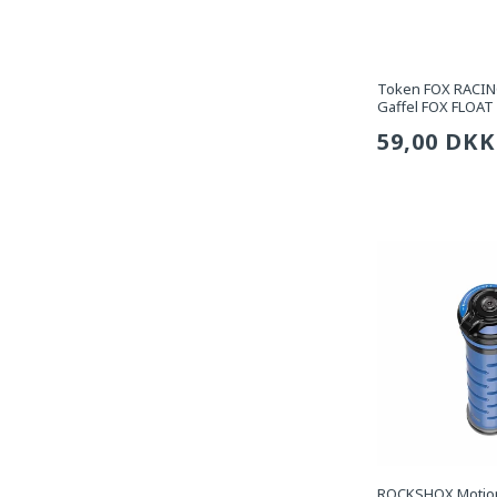
Token FOX RACING
Gaffel FOX FLOAT 
Sædvanli
59,00 DKK
pris
ROCKSHOX Motion