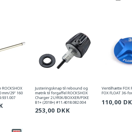
pris
ade ROCKSHOX
Justeringsknap til rebound og
Ventilhætte FOX 
0 mm/29" 160
møtrik til forgaffel ROCKSHOX
FOX FLOAT 36-for
9.931.007
Charger 2 LYRIK/BOXXER/PIKE
Sædvanli
110,00 D
B1+ (2018+) #11.4018.082.004
g
K
Sædvanlig
253,00 DKK
pris
pris