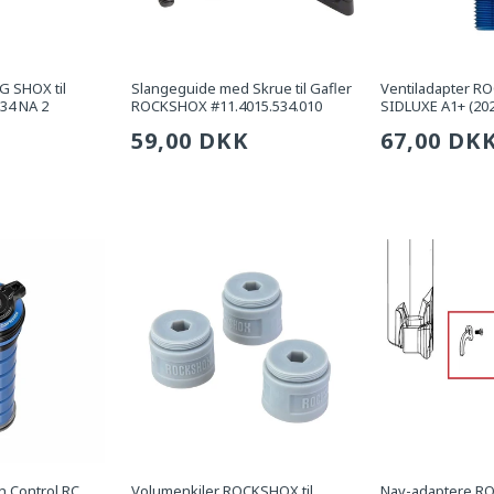
 SHOX til
Slangeguide med Skrue til Gafler
Ventiladapter R
34 NA 2
ROCKSHOX #11.4015.534.010
SIDLUXE A1+ (20
g
Sædvanlig
59,00 DKK
Sædvanli
67,00 DK
pris
pris
 Control RC
Volumenkiler ROCKSHOX til
Nav-adaptere 