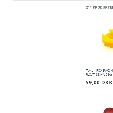
211 PRODUKTE
Token FOX RACING
FLOAT 38 NA 2 for
Sædvanli
59,00 DKK
pris