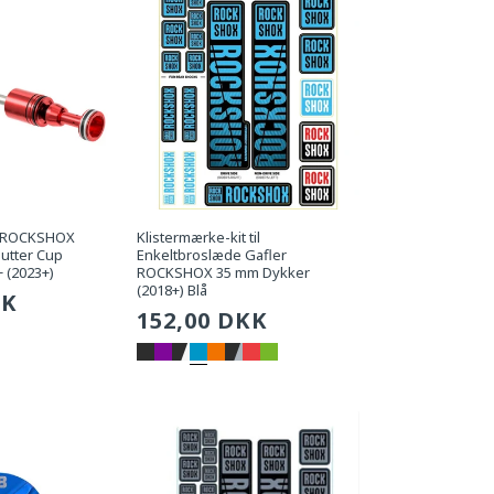
t ROCKSHOX
Klistermærke-kit til
utter Cup
Enkeltbroslæde Gafler
 (2023+)
ROCKSHOX 35 mm Dykker
(2018+) Blå
g
KK
Sædvanlig
152,00 DKK
pris