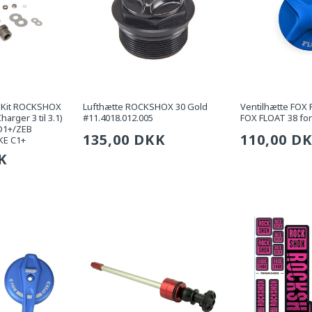
 Kit ROCKSHOX
Lufthætte ROCKSHOX 30 Gold
Ventilhætte FOX 
arger 3 til 3.1)
#11.4018.012.005
FOX FLOAT 38 for
 D1+/ZEB
Sædvanlig
135,00 DKK
Sædvanli
110,00 D
KE C1+
g
K
pris
pris