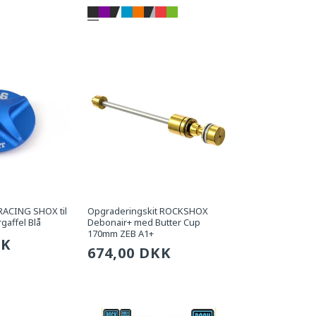
pris
RACING SHOX til
Opgraderingskit ROCKSHOX
gaffel Blå
Debonair+ med Butter Cup
170mm ZEB A1+
g
KK
Sædvanlig
674,00 DKK
pris