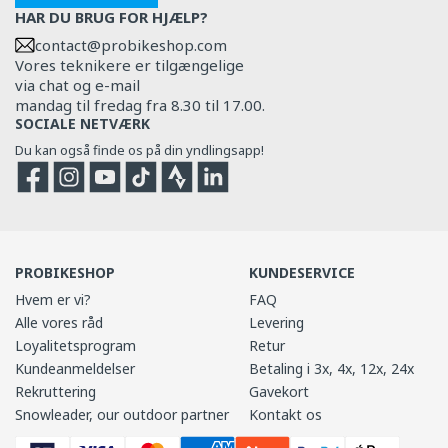
HAR DU BRUG FOR HJÆLP?
contact@probikeshop.com
Vores teknikere er tilgængelige
via chat og e-mail
mandag til fredag fra 8.30 til 17.00.
SOCIALE NETVÆRK
Du kan også finde os på din yndlingsapp!
Facebook
Instagram
YouTube
TikTok
Strava
Strava
PROBIKESHOP
KUNDESERVICE
Hvem er vi?
FAQ
Alle vores råd
Levering
Loyalitetsprogram
Retur
Kundeanmeldelser
Betaling i 3x, 4x, 12x, 24x
Rekruttering
Gavekort
Snowleader, our outdoor partner
Kontakt os