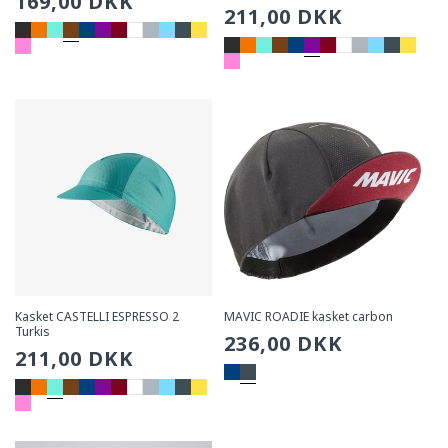
Sædvanlig
169,00 DKK
Sædvanlig
211,00 DKK
pris
pris
Kasket CASTELLI ESPRESSO 2
MAVIC ROADIE kasket carbon
Turkis
Sædvanlig
236,00 DKK
Sædvanlig
211,00 DKK
pris
pris