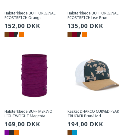
Halstørklæde BUFF ORIGINAL
Halstørklæde BUFF ORIGINAL
ECOSTRETCH Orange
ECOSTRETCH Lise Brun
Sædvanlig
152,00 DKK
Sædvanlig
135,00 DKK
pris
pris
Halstørklæde BUFF MERINO
Kasket DHARCO CURVED PEAK
LIGHTWEIGHT Magenta
TRUCKER Brun/Hvid
Sædvanlig
169,00 DKK
Sædvanlig
194,00 DKK
pris
pris