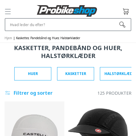
OG GÅ
VIDERE TIL
Kurv
INDHOLDET
Hvad leder du efter?
Hjem
|
Kasketter, Pandebånd og Huer, Halstørklæder
KASKETTER, PANDEBÅND OG HUER,
HALSTØRKLÆDER
HUER
KASKETTER
HALSTØRKLÆDE
Filtrer og sorter
125 PRODUKTER