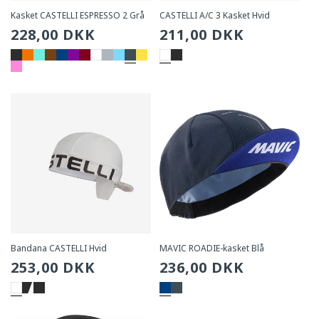
Kasket CASTELLI ESPRESSO 2 Grå
CASTELLI A/C 3 Kasket Hvid
Sædvanlig
228,00 DKK
Sædvanlig
211,00 DKK
pris
pris
Bandana CASTELLI Hvid
MAVIC ROADIE-kasket Blå
Sædvanlig
253,00 DKK
Sædvanlig
236,00 DKK
pris
pris