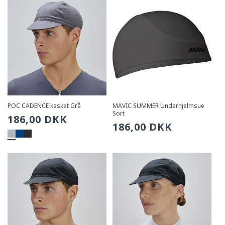
POC CADENCE kasket Grå
MAVIC SUMMER Underhjelmsue
Sort
Sædvanlig
186,00 DKK
Sædvanlig
186,00 DKK
pris
pris