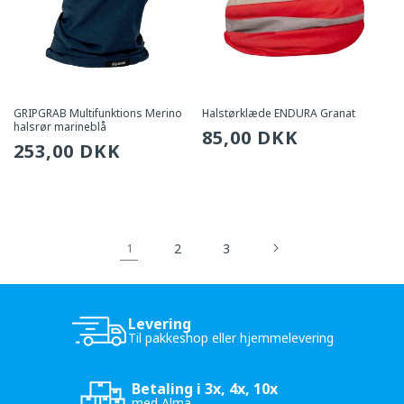
GRIPGRAB Multifunktions Merino
Halstørklæde ENDURA Granat
halsrør marineblå
Sædvanlig
85,00 DKK
Sædvanlig
253,00 DKK
pris
pris
2
3
1
Levering
Til pakkeshop eller hjemmelevering
Betaling i 3x, 4x, 10x
med Alma