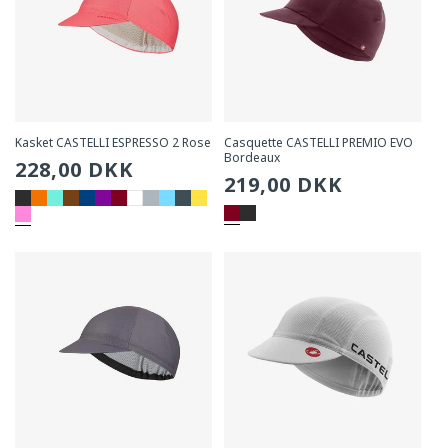
Kasket CASTELLI ESPRESSO 2 Rose
Casquette CASTELLI PREMIO EVO
Bordeaux
Sædvanlig
228,00 DKK
Sædvanlig
219,00 DKK
pris
pris