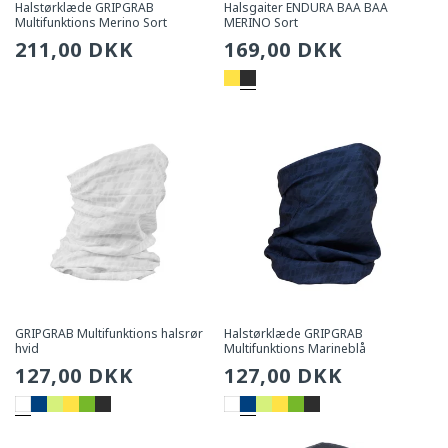
Halstørklæde GRIPGRAB
Halsgaiter ENDURA BAA BAA
Multifunktions Merino Sort
MERINO Sort
Sædvanlig
211,00 DKK
Sædvanlig
169,00 DKK
pris
pris
GRIPGRAB Multifunktions halsrør
Halstørklæde GRIPGRAB
hvid
Multifunktions Marineblå
Sædvanlig
127,00 DKK
Sædvanlig
127,00 DKK
pris
pris