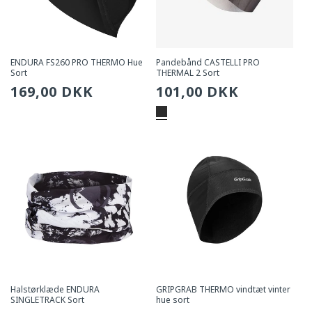
ENDURA FS260 PRO THERMO Hue
Pandebånd CASTELLI PRO
Sort
THERMAL 2 Sort
Sædvanlig
169,00 DKK
Sædvanlig
101,00 DKK
pris
pris
Halstørklæde ENDURA
GRIPGRAB THERMO vindtæt vinter
SINGLETRACK Sort
hue sort