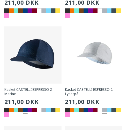
Sædvanlig
211,00 DKK
Sædvanlig
211,00 DKK
pris
pris
Kasket CASTELLI ESPRESSO 2
Kasket CASTELLI ESPRESSO 2
Marine
Lysegrå
Sædvanlig
211,00 DKK
Sædvanlig
211,00 DKK
pris
pris