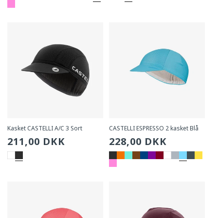
Kasket CASTELLI A/C 3 Sort
CASTELLI ESPRESSO 2 kasket Blå
Sædvanlig
211,00 DKK
Sædvanlig
228,00 DKK
pris
pris