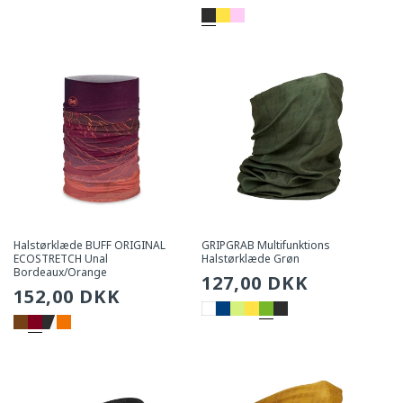
pris
pris
Halstørklæde BUFF ORIGINAL
GRIPGRAB Multifunktions
ECOSTRETCH Unal
Halstørklæde Grøn
Bordeaux/Orange
Sædvanlig
127,00 DKK
Sædvanlig
152,00 DKK
pris
pris