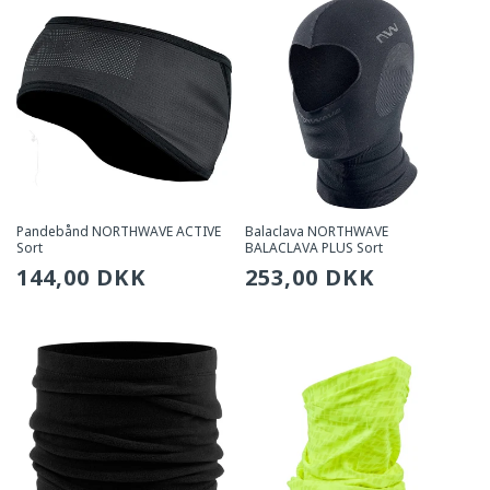
Pandebånd NORTHWAVE ACTIVE
Balaclava NORTHWAVE
Sort
BALACLAVA PLUS Sort
Sædvanlig
144,00 DKK
Sædvanlig
253,00 DKK
pris
pris