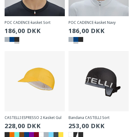
POC CADENCE-kasket Sort
POC CADENCE-kasket Navy
Sædvanlig
186,00 DKK
Sædvanlig
186,00 DKK
pris
pris
CASTELLI ESPRESSO 2 Kasket Gul
Bandana CASTELLI Sort
Sædvanlig
228,00 DKK
Sædvanlig
253,00 DKK
pris
pris