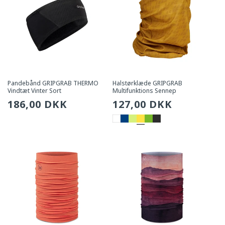
Pandebånd GRIPGRAB THERMO
Halstørklæde GRIPGRAB
Vindtæt Vinter Sort
Multifunktions Sennep
Sædvanlig
186,00 DKK
Sædvanlig
127,00 DKK
pris
pris