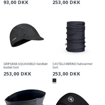
Sædvanlig
93,00 DKK
Sædvanlig
253,00 DKK
pris
pris
GRIPGRAB AQUASHIELD Vandtæt
CASTELLI MERINO halsvarmer
Kasket Sort
Sort
Sædvanlig
253,00 DKK
Sædvanlig
253,00 DKK
pris
pris