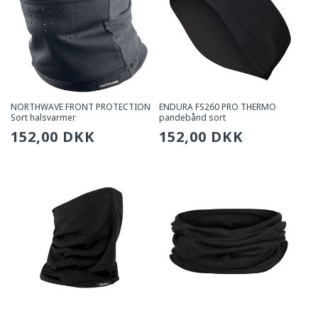
NORTHWAVE FRONT PROTECTION
ENDURA FS260 PRO THERMO
Sort halsvarmer
pandebånd sort
Sædvanlig
152,00 DKK
Sædvanlig
152,00 DKK
pris
pris