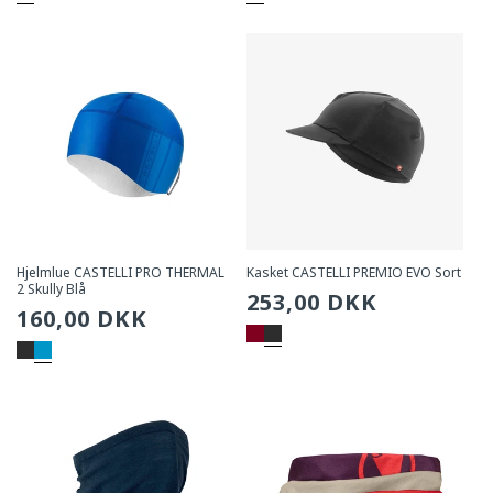
Hjelmlue CASTELLI PRO THERMAL
Kasket CASTELLI PREMIO EVO Sort
2 Skully Blå
Sædvanlig
253,00 DKK
Sædvanlig
160,00 DKK
pris
pris