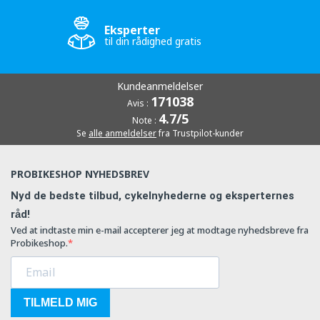
Eksperter
til din rådighed gratis
Kundeanmeldelser
171038
Avis :
4.7/5
Note :
Se
alle anmeldelser
fra Trustpilot-kunder
PROBIKESHOP NYHEDSBREV
Nyd de bedste tilbud, cykelnyhederne og eksperternes
råd!
Ved at indtaste min e-mail accepterer jeg at modtage nyhedsbreve fra
Probikeshop.
TILMELD MIG