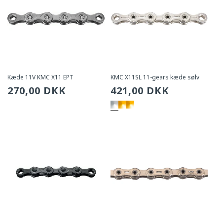
Kæde 11V KMC X11 EPT
KMC X11SL 11-gears kæde sølv
Sædvanlig
270,00 DKK
Sædvanlig
421,00 DKK
pris
pris