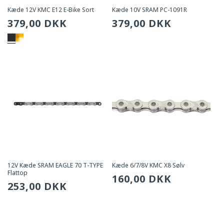
Kæde 12V KMC E12 E-Bike Sort
Kæde 10V SRAM PC-1091R
Sædvanlig
379,00 DKK
Sædvanlig
379,00 DKK
pris
pris
12V Kæde SRAM EAGLE 70 T-TYPE
Kæde 6/7/8V KMC X8 Sølv
Flattop
Sædvanlig
160,00 DKK
Sædvanlig
253,00 DKK
pris
pris