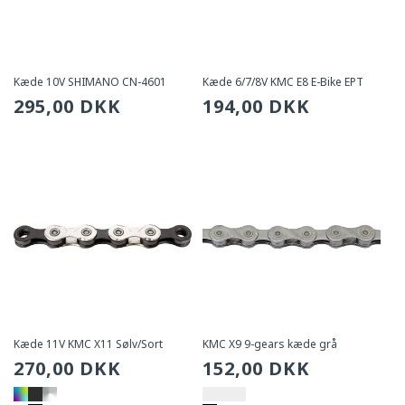
Kæde 10V SHIMANO CN-4601
Kæde 6/7/8V KMC E8 E-Bike EPT
Sædvanlig
295,00 DKK
Sædvanlig
194,00 DKK
pris
pris
Kæde 11V KMC X11 Sølv/Sort
KMC X9 9-gears kæde grå
Sædvanlig
270,00 DKK
Sædvanlig
152,00 DKK
pris
pris