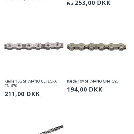
Sædvanlig
253,00 DKK
Fra
pris
pris
Kæde 10G SHIMANO ULTEGRA
Kæde 10V SHIMANO CN-HG95
CN-6701
Sædvanlig
194,00 DKK
Sædvanlig
211,00 DKK
pris
pris