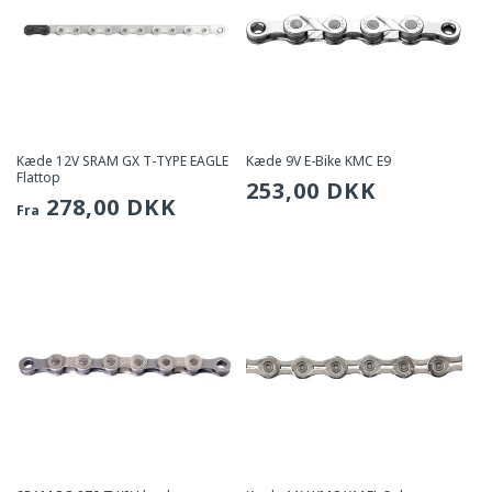
Kæde 12V SRAM GX T-TYPE EAGLE
Kæde 9V E-Bike KMC E9
Flattop
Sædvanlig
253,00 DKK
Sædvanlig
278,00 DKK
Fra
pris
pris