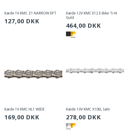
Kæde 1V KMC Z1 NARROW EPT
Kæde 12V KMC E12 E-Bike Ti-N
Guld
Sædvanlig
127,00 DKK
Sædvanlig
464,00 DKK
pris
pris
Kæde 1V KMC HL1 WIDE
Kæde 10V KMC X10EL Sølv
Sædvanlig
169,00 DKK
Sædvanlig
278,00 DKK
pris
pris