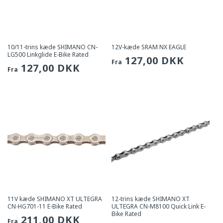
10/11-trins kæde SHIMANO CN-
12V-kæde SRAM NX EAGLE
LG500 Linkglide E-Bike Rated
Sædvanlig
127,00 DKK
Fra
Sædvanlig
127,00 DKK
Fra
pris
pris
11V kæde SHIMANO XT ULTEGRA
12-trins kæde SHIMANO XT
CN-HG701-11 E-Bike Rated
ULTEGRA CN-M8100 Quick Link E-
Bike Rated
Sædvanlig
211,00 DKK
Fra