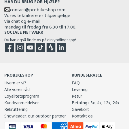
HAR DU BRUG FOR HJÆLP?
contact@probikeshop.com
Vores teknikere er tilgængelige
via chat og e-mail
mandag til fredag fra 8.30 til 17.00.
SOCIALE NETVÆRK
Du kan også finde os på din yndlingsapp!
Facebook
Instagram
YouTube
TikTok
Strava
Strava
PROBIKESHOP
KUNDESERVICE
Hvem er vi?
FAQ
Alle vores råd
Levering
Loyalitetsprogram
Retur
Kundeanmeldelser
Betaling i 3x, 4x, 12x, 24x
Rekruttering
Gavekort
Snowleader, our outdoor partner
Kontakt os