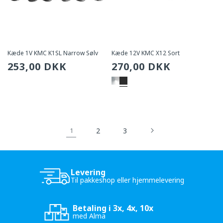
Kæde 1V KMC K1SL Narrow Sølv
Kæde 12V KMC X12 Sort
Sædvanlig
253,00 DKK
Sædvanlig
270,00 DKK
pris
pris
2
3
1
Levering
Til pakkeshop eller hjemmelevering
Betaling i 3x, 4x, 10x
med Alma