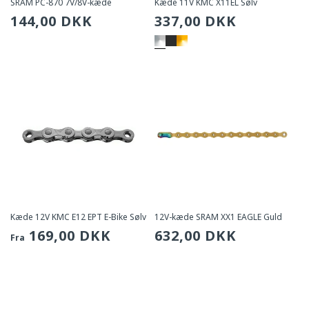
SRAM PC-870 7V/8V-kæde
Kæde 11V KMC X11EL Sølv
Sædvanlig
144,00 DKK
Sædvanlig
337,00 DKK
pris
pris
Kæde 12V KMC E12 EPT E-Bike Sølv
12V-kæde SRAM XX1 EAGLE Guld
Sædvanlig
169,00 DKK
Sædvanlig
632,00 DKK
Fra
pris
pris