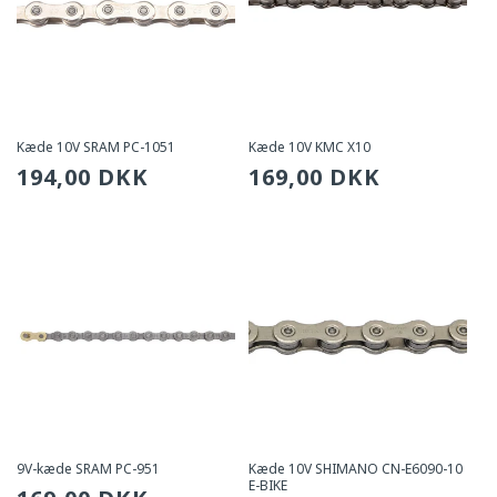
Kæde 10V SRAM PC-1051
Kæde 10V KMC X10
Sædvanlig
194,00 DKK
Sædvanlig
169,00 DKK
pris
pris
9V-kæde SRAM PC-951
Kæde 10V SHIMANO CN-E6090-10
E-BIKE