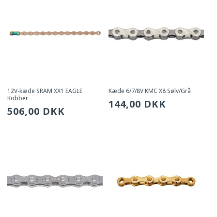
12V-kæde SRAM XX1 EAGLE
Kæde 6/7/8V KMC X8 Sølv/Grå
Kobber
Sædvanlig
144,00 DKK
Sædvanlig
506,00 DKK
pris
pris