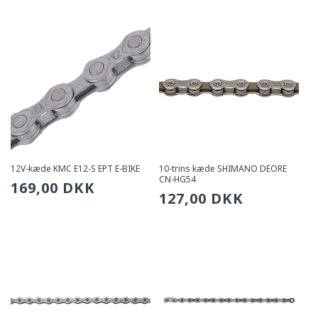
pris
12V-kæde KMC E12-S EPT E-BIKE
10-trins kæde SHIMANO DEORE
CN-HG54
Sædvanlig
169,00 DKK
Sædvanlig
127,00 DKK
pris
pris