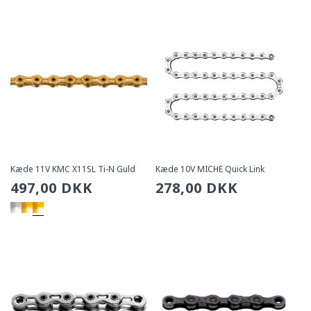
Kæde 11V KMC X11SL Ti-N Guld
Kæde 10V MICHE Quick Link
Sædvanlig
497,00 DKK
Sædvanlig
278,00 DKK
pris
pris