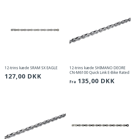
12-trins kæde SRAM SX EAGLE
12-trins kæde SHIMANO DEORE
CN-M6100 Quick Link E-Bike Rated
Sædvanlig
127,00 DKK
Sædvanlig
135,00 DKK
Fra
pris
pris