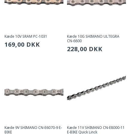
Kæde 10V SRAM PC-1031
Kæde 10G SHIMANO ULTEGRA
CN-6600
Sædvanlig
169,00 DKK
Sædvanlig
228,00 DKK
pris
pris
Kæde 9V SHIMANO CN-E6070-9 E-
Kæde 11V SHIMANO CN-E8000-11
BIKE
E-BIKE Quick Linck