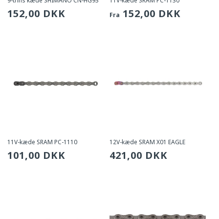
9-trins kæde SHIMANO CN-HG93
11V-kæde SRAM PC-1130
Sædvanlig
152,00 DKK
Sædvanlig
152,00 DKK
Fra
pris
pris
11V-kæde SRAM PC-1110
12V-kæde SRAM X01 EAGLE
Sædvanlig
101,00 DKK
Sædvanlig
421,00 DKK
pris
pris