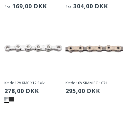
Sædvanlig
169,00 DKK
Sædvanlig
304,00 DKK
Fra
Fra
pris
pris
Kæde 12V KMC X12 Sølv
Kæde 10V SRAM PC-1071
Sædvanlig
278,00 DKK
Sædvanlig
295,00 DKK
pris
pris