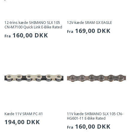
12-trins kæde SHIMANO SLX 105
12V-kæde SRAM GX EAGLE
CN-M7100 Quick Link E-Bike Rated
Sædvanlig
169,00 DKK
Fra
Sædvanlig
160,00 DKK
Fra
pris
pris
Kæde 11V SRAM PC-X1
11V kæde SHIMANO SLX 105 CN-
HG601-11 E-Bike Rated
Sædvanlig
194,00 DKK
Sædvanlig
160,00 DKK
Fra
pris