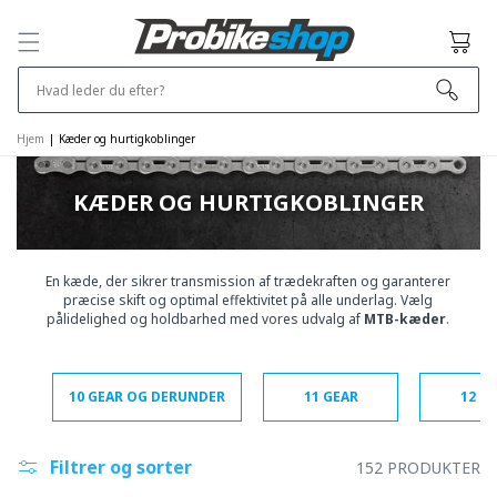
OG GÅ
VIDERE TIL
Kurv
INDHOLDET
Hvad leder du efter?
Hjem
|
Kæder og hurtigkoblinger
KÆDER OG HURTIGKOBLINGER
En kæde, der sikrer transmission af trædekraften og garanterer
præcise skift og optimal effektivitet på alle underlag. Vælg
pålidelighed og holdbarhed med vores udvalg af
MTB-kæder
.
10 GEAR OG DERUNDER
11 GEAR
12 G
Filtrer og sorter
152 PRODUKTER