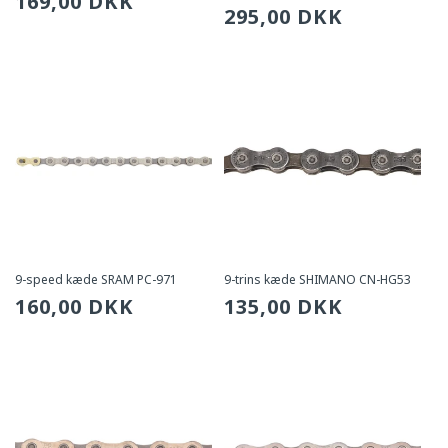
Sædvanlig
169,00 DKK
Sædvanlig
295,00 DKK
pris
pris
9-speed kæde SRAM PC-971
9-trins kæde SHIMANO CN-HG53
Sædvanlig
160,00 DKK
Sædvanlig
135,00 DKK
pris
pris