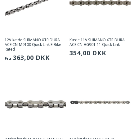
12V-kæde SHIMANO XTR DURA-
Kæde 11V SHIMANO XTR DURA-
ACE CN-M9100 Quick Link E-Bike
ACE CN-HG901-11 Quick Link
Rated
Sædvanlig
354,00 DKK
Sædvanlig
363,00 DKK
Fra
pris
pris