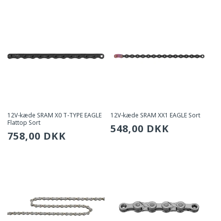
12V-kæde SRAM X0 T-TYPE EAGLE
12V-kæde SRAM XX1 EAGLE Sort
Flattop Sort
Sædvanlig
548,00 DKK
Sædvanlig
758,00 DKK
pris
pris