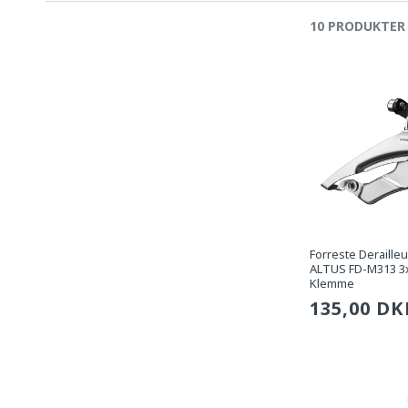
10 PRODUKTER
Forreste Deraill
ALTUS FD-M313 3x
Klemme
Sædvanli
135,00 DK
pris