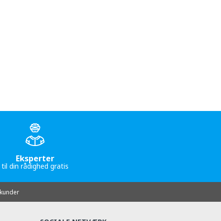
Eksperter
til din rådighed gratis
-kunder