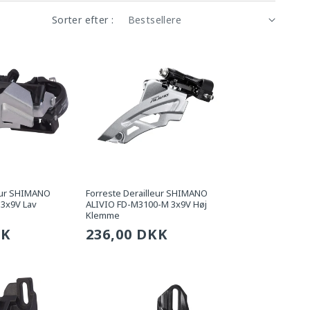
Sorter efter :
leur SHIMANO
Forreste Derailleur SHIMANO
3x9V Lav
ALIVIO FD-M3100-M 3x9V Høj
Klemme
g
KK
Sædvanlig
236,00 DKK
pris