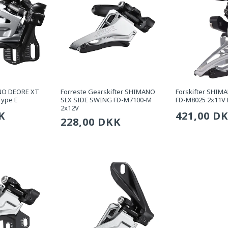
ANO DEORE XT
Forreste Gearskifter SHIMANO
Forskifter SHIM
Type E
SLX SIDE SWING FD-M7100-M
FD-M8025 2x11V 
2x12V
g
K
Sædvanli
421,00 D
Sædvanlig
228,00 DKK
pris
pris