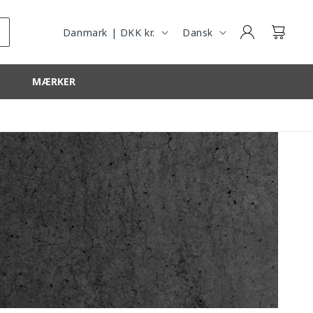
R
R
Log
E
O
Kurv
Danmark | DKK kr.
Dansk
ind
G
G
I
MÆRKER
O
N