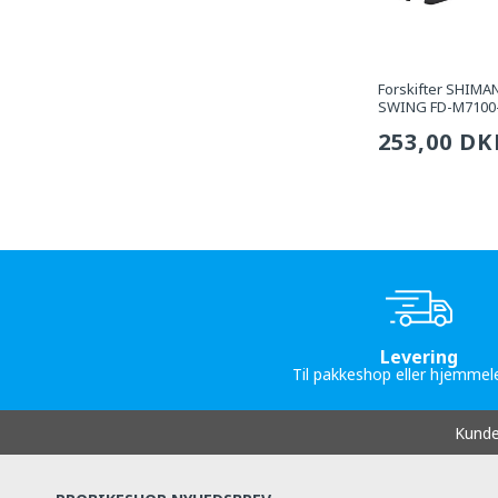
Forskifter SHIMA
SWING FD-M7100-
Sædvanli
253,00 DK
pris
Levering
Til pakkeshop eller hjemmel
Kunde