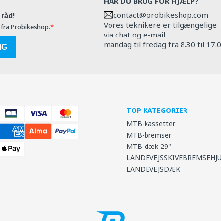
HAR DU BRUG FOR HJÆLP?
contact@probikeshop.com
råd!
Vores teknikere er tilgængelige
 fra Probikeshop.
via chat og e-mail
mandag til fredag fra 8.30 til 17.0
IG
TOP KATEGORIER
MTB-kassetter
MTB-bremser
MTB-dæk 29"
LANDEVEJSSKIVEBREMSEHJ
LANDEVEJSDÆK