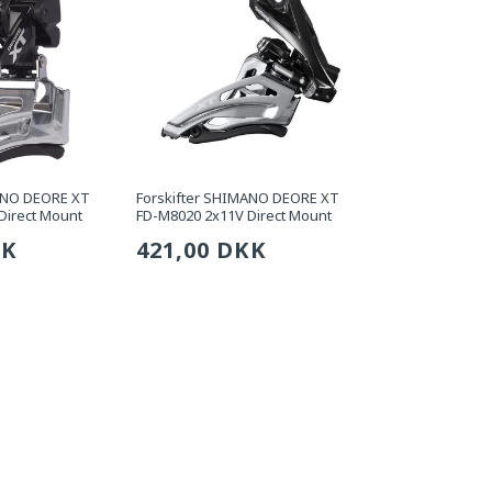
ANO DEORE XT
Forskifter SHIMANO DEORE XT
Direct Mount
FD-M8020 2x11V Direct Mount
g
KK
Sædvanlig
421,00 DKK
pris