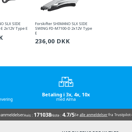
NO SLX SIDE
Forskifter SHIMANO SLX SIDE
E 2x12V Type E
SWING FD-M7100-D 2x12V Type
E
g
K
Sædvanlig
236,00 DKK
pris
Betaling i 3x, 4x, 10x
evering
med Alma
171038
4.7/5
anmeldelser
Se
alle anmeldelser
fra Trustpilot
Avis :
Note :