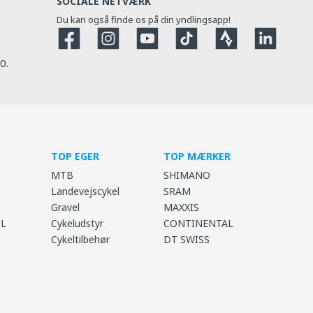
SOCIALE NETVÆRK
Du kan også finde os på din yndlingsapp!
Facebook
Instagram
YouTube
TikTok
Strava
Strava
0.
TOP EGER
TOP MÆRKER
MTB
SHIMANO
Landevejscykel
SRAM
Gravel
MAXXIS
UL
Cykeludstyr
CONTINENTAL
Cykeltilbehør
DT SWISS