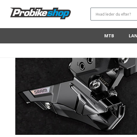
OG GÅ
VIDERE TIL
Hvad leder du efter?
INDHOLDET
MTB
LAN