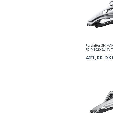
Forskifter SHIM
FD-M8020 2x11V 
Sædvanli
421,00 DK
pris