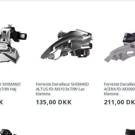
eur SHIMANO
Forreste Derailleur SHIMANO
Forreste Derail
7/8V Høj
ALTUS FD-M310 3x7/8V Lav
ACERA FD-M3000 
Klemme
Klemme
g
K
Sædvanlig
135,00 DKK
Sædvanli
211,00 D
pris
pris