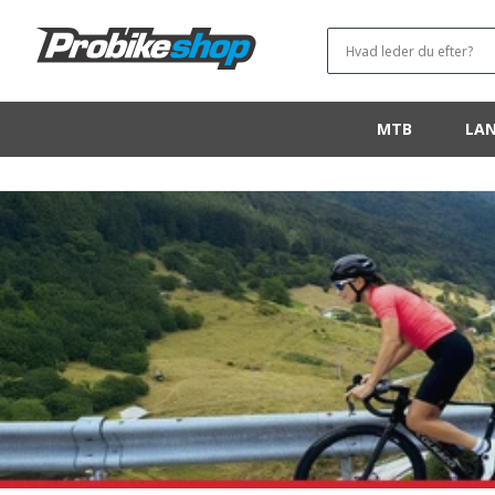
OG GÅ
VIDERE TIL
Hvad leder du efter?
INDHOLDET
MTB
LAN