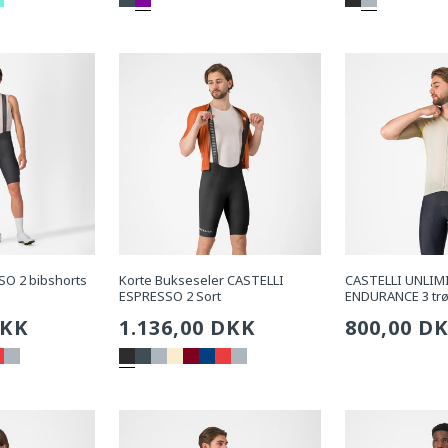
pris
pris
O 2 bibshorts
Korte Bukseseler CASTELLI
CASTELLI UNLIM
ESPRESSO 2 Sort
ENDURANCE 3 trø
g
DKK
Sædvanlig
1.136,00 DKK
Sædvanli
800,00 D
pris
pris