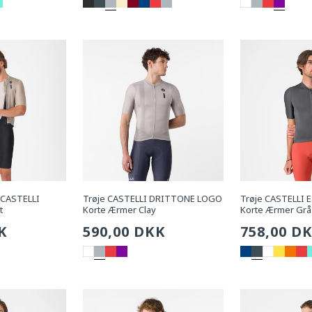
pris
pris
 CASTELLI
Trøje CASTELLI DRITTONE LOGO
Trøje CASTELLI 
t
Korte Ærmer Clay
Korte Ærmer Grå
g
K
Sædvanlig
590,00 DKK
Sædvanli
758,00 D
pris
pris