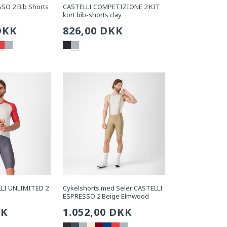
SO 2 Bib Shorts
CASTELLI COMPETIZIONE 2 KIT
kort bib-shorts clay
g
DKK
Sædvanlig
826,00 DKK
pris
LLI UNLIMITED 2
Cykelshorts med Seler CASTELLI
ESPRESSO 2 Beige Elmwood
g
KK
Sædvanlig
1.052,00 DKK