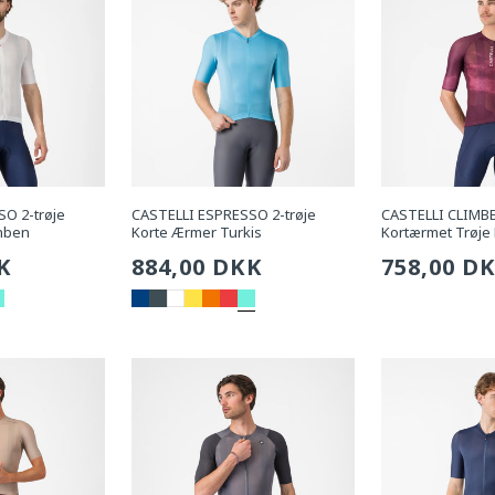
O 2-trøje
CASTELLI ESPRESSO 2-trøje
CASTELLI CLIMBE
nben
Korte Ærmer Turkis
Kortærmet Trøje
g
K
Sædvanlig
884,00 DKK
Sædvanli
758,00 D
pris
pris