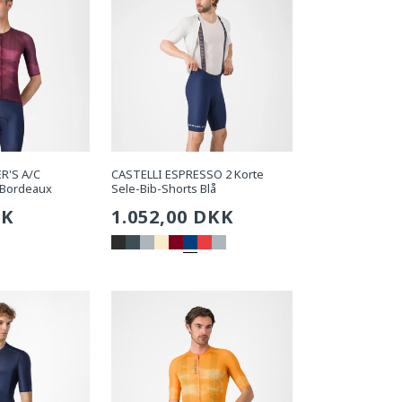
R'S A/C
CASTELLI ESPRESSO 2 Korte
 Bordeaux
Sele-Bib-Shorts Blå
g
KK
Sædvanlig
1.052,00 DKK
pris