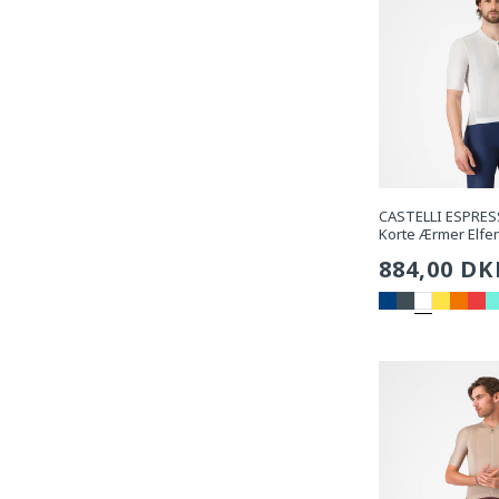
CASTELLI ESPRESS
Korte Ærmer Elfe
Sædvanli
884,00 DK
pris