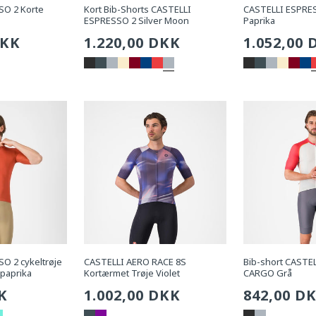
SO 2 Korte
Kort Bib-Shorts CASTELLI
CASTELLI ESPRES
ESPRESSO 2 Silver Moon
Paprika
g
DKK
Sædvanlig
1.220,00 DKK
Sædvanli
1.052,00 
pris
pris
O 2 cykeltrøje
CASTELLI AERO RACE 8S
Bib-short CASTE
paprika
Kortærmet Trøje Violet
CARGO Grå
g
K
Sædvanlig
1.002,00 DKK
Sædvanli
842,00 D