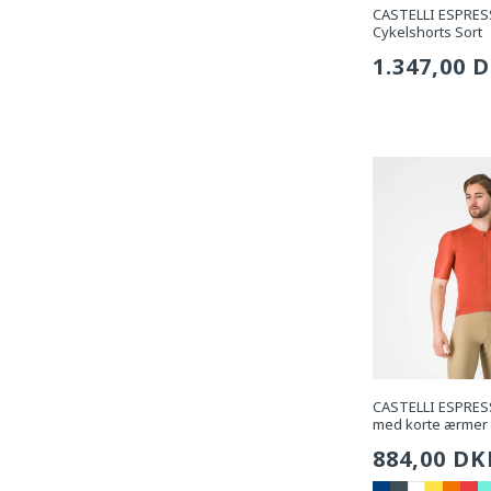
CASTELLI ESPRES
Cykelshorts Sort
Sædvanli
1.347,00 
pris
CASTELLI ESPRESS
med korte ærmer 
Sædvanli
884,00 DK