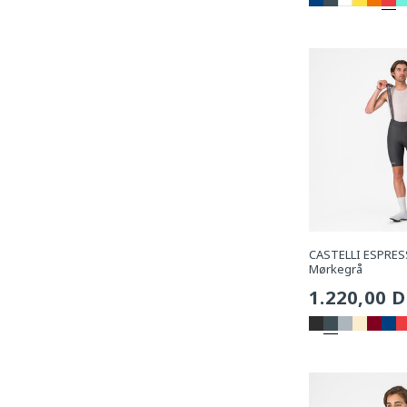
pris
CASTELLI ESPRESS
Mørkegrå
Sædvanli
1.220,00 
pris