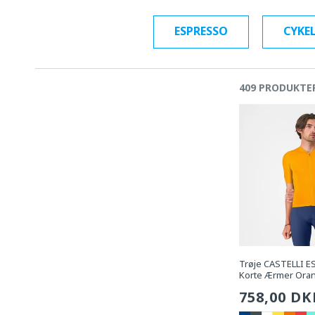
ESPRESSO
CYKE
409 PRODUKTE
Trøje CASTELLI 
Korte Ærmer Ora
Sædvanli
758,00 DK