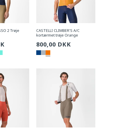
SO 2 Trøje
CASTELLI CLIMBER'S A/C
kortærmet trøje Orange
g
KK
Sædvanlig
800,00 DKK
pris