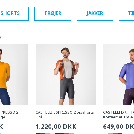
LSHORTS
TRØJER
JAKKER
TI
R
ESPRESSO 2
CASTELLI ESPRESSO 2 bibshorts
CASTELLI DRIT
nge
Grå
Kortærmet Trøje 
g
K
Sædvanlig
1.220,00 DKK
Sædvanli
649,00 D