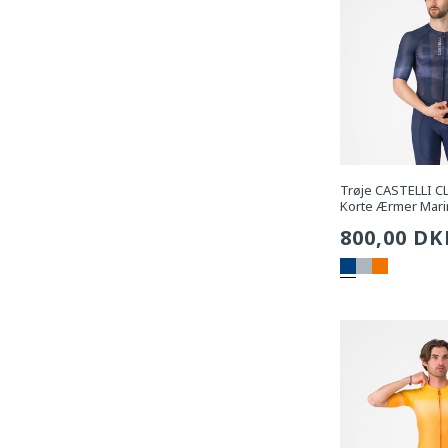
Trøje CASTELLI C
Korte Ærmer Mari
Sædvanli
800,00 DK
pris