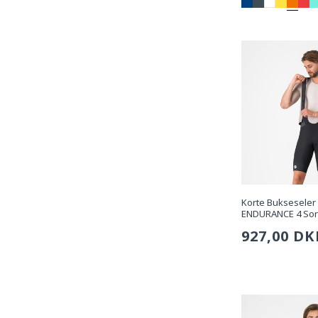
pris
Korte Bukseseler
ENDURANCE 4 Sor
Sædvanli
927,00 DK
pris