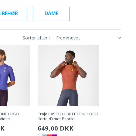
LBEHØR
DAME
Sorter efter :
TONE LOGO
Trøje CASTELLI DRITTONE LOGO
Violet
Korte Ærmer Paprika
g
KK
Sædvanlig
649,00 DKK