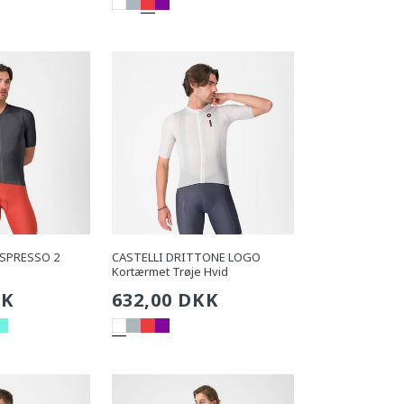
pris
ESPRESSO 2
CASTELLI DRITTONE LOGO
Kortærmet Trøje Hvid
g
KK
Sædvanlig
632,00 DKK
pris