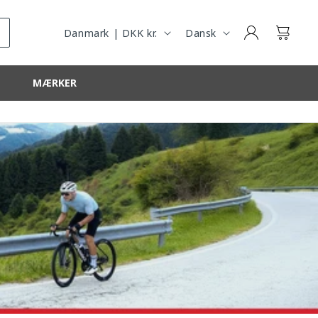
R
R
Log
E
O
Kurv
Danmark | DKK kr.
Dansk
ind
G
G
I
MÆRKER
O
N