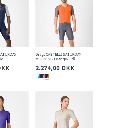
 SATURDAY
Dragt CASTELLI SATURDAY
id
MORNING Orange/Grå
g
DKK
Sædvanlig
2.274,00 DKK
pris