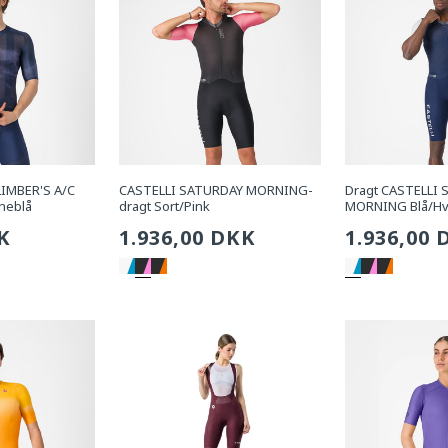
LIMBER'S A/C
CASTELLI SATURDAY MORNING-
Dragt CASTELLI
neblå
dragt Sort/Pink
MORNING Blå/Hv
g
K
Sædvanlig
1.936,00 DKK
Sædvanli
1.936,00 
pris
pris