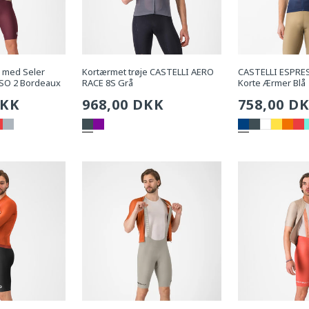
 med Seler
Kortærmet trøje CASTELLI AERO
CASTELLI ESPRES
SO 2 Bordeaux
RACE 8S Grå
Korte Ærmer Blå
g
DKK
Sædvanlig
968,00 DKK
Sædvanli
758,00 D
pris
pris